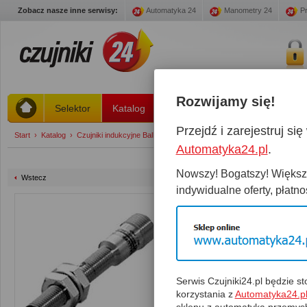
Zobacz nasze inne serwisy:
Automatyka 24
Manometry 24
Pr
Rozwijamy się!
Selektor
Katalog
Stany magazynowe
Promoc
Przejdź i zarejestruj s
Start
›
Katalog
›
Czujniki indukcyjne Balluff strefa 2 ... 4 mm
›
BES M08MH1-NSC30B
Automatyka24.pl
.
Nowszy! Bogatszy! Większy
Wstecz
indywidualne oferty, płatnoś
BES M08MH1-NSC30B
Czujnik:
BES M08MH1-NSC
Kabel:
Wtyczka:
Serwis Czujniki24.pl będzie 
Suma:
korzystania z
Automatyka24.p