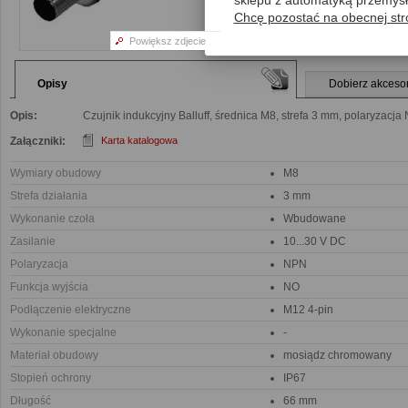
sklepu z automatyką przemys
Magazyn:
0 Szt.
Spra
Chcę pozostać na obecnej str
Powiększ zdjecie
Opisy
Dobierz akceso
Opis:
Czujnik indukcyjny Balluff, średnica M8, strefa 3 mm, polaryzacj
Załączniki:
Karta katalogowa
Wymiary obudowy
M8
Strefa działania
3 mm
Wykonanie czoła
Wbudowane
Zasilanie
10...30 V DC
Polaryzacja
NPN
Funkcja wyjścia
NO
Podłączenie elektryczne
M12 4-pin
Wykonanie specjalne
-
Materiał obudowy
mosiądz chromowany
Stopień ochrony
IP67
Długość
66 mm