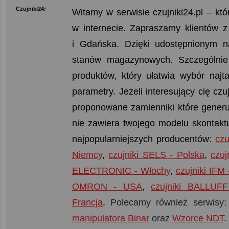
Czujniki24:
Witamy w serwisie czujniki24.pl – kt
w internecie. Zapraszamy klientów 
i Gdańska. Dzięki udostępnionym 
stanów magazynowych. Szczególnie 
produktów, który ułatwia wybór naj
parametry. Jeżeli interesujący cię cz
proponowane zamienniki które generuj
nie zawiera twojego modelu skontaktu
najpopularniejszych producentów:
czu
Niemcy
,
czujniki SELS - Polska
,
czu
ELECTRONIC - Włochy
,
czujniki IFM
OMRON - USA
,
czujniki BALLUF
Francja
.
Polecamy również serwisy
manipulatora Binar
oraz
Wzorce NDT
.