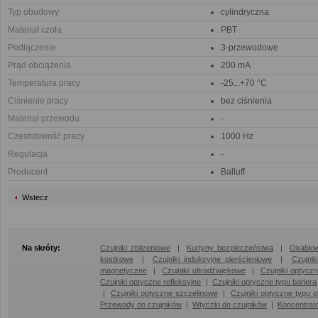
Typ obudowy
cylindryczna
Materiał czoła
PBT
Podłączenie
3-przewodowe
Prąd obciążenia
200 mA
Temperatura pracy
-25...+70 °C
Ciśnienie pracy
bez ciśnienia
Materiał przewodu
-
Częstotliwość pracy
1000 Hz
Regulacja
-
Producent
Balluff
Wstecz
Na skróty:
Czujniki zblizeniowe
|
Kurtyny bezpieczeństwa
|
Okablow
kostkowe
|
Czujniki indukcyjne pierścieniowe
|
Czujni
magnetyczne
|
Czujniki ultradźwiękowe
|
Czujniki optycz
Czujniki optyczne refleksyjne
|
Czujniki optyczne typu bariera
|
Czujniki optyczne szczelinowe
|
Czujniki optyczne typu 
Przewody do czujników
|
Wtyczki do czujników
|
Koncentrat