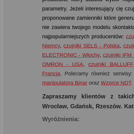
parametry. Jeżeli interesujący cię cz
proponowane zamienniki które generuj
nie zawiera twojego modelu skontaktu
najpopularniejszych producentów:
czu
Niemcy
,
czujniki SELS - Polska
,
czu
ELECTRONIC - Włochy
,
czujniki IFM
OMRON - USA
,
czujniki BALLUF
Francja
.
Polecamy również serwisy
manipulatora Binar
oraz
Wzorce NDT
.
Zapraszamy klientów z taki
Wrocław, Gdańsk, Rzeszów. Kat
Wyróżnienia: