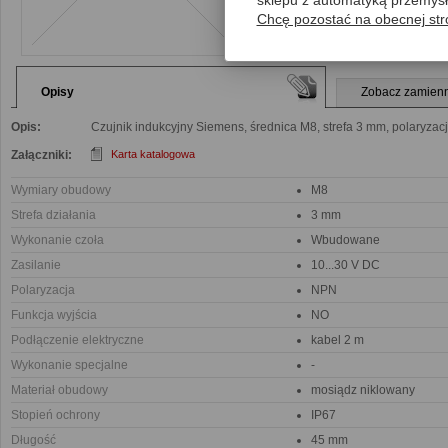
sklepu z automatyką przemys
Chcę pozostać na obecnej str
Opisy
Zobacz zamienn
Opis:
Czujnik indukcyjny Siemens, średnica M8, strefa 3 mm, polaryzac
Załączniki:
Karta katalogowa
Wymiary obudowy
M8
Strefa działania
3 mm
Wykonanie czoła
Wbudowane
Zasilanie
10...30 V DC
Polaryzacja
NPN
Funkcja wyjścia
NO
Podłączenie elektryczne
kabel 2 m
Wykonanie specjalne
-
Materiał obudowy
mosiądz niklowany
Stopień ochrony
IP67
Długość
45 mm