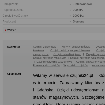
Podłączenie
3-przewodowe
Prąd obciążenia
200 mA
Częstotliwość pracy
1000 Hz
Producent
Siemens
Wstecz
Na skróty:
Czujniki zblizeniowe
|
Kurtyny bezpieczeństwa
|
Okablow
kostkowe
|
Czujniki indukcyjne pierścieniowe
|
Czujni
magnetyczne
|
Czujniki ultradźwiękowe
|
Czujniki optycz
Czujniki optyczne refleksyjne
|
Czujniki optyczne typu bariera
|
Czujniki optyczne szczelinowe
|
Czujniki optyczne typu 
Przewody do czujników
|
Wtyczki do czujników
|
Koncentrat
Czujniki24:
Witamy w serwisie czujniki24.pl – kt
w internecie. Zapraszamy klientów 
i Gdańska. Dzięki udostępnionym 
stanów magazynowych. Szczególnie 
produktów, który ułatwia wybór naj