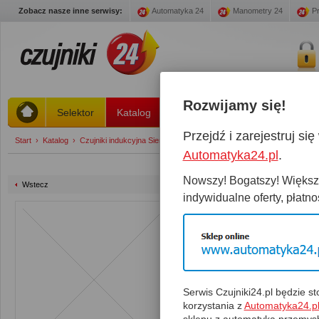
Zobacz nasze inne serwisy:
Automatyka 24
Manometry 24
Pr
Rozwijamy się!
Selektor
Katalog
Stany magazynowe
Promoc
Przejdź i zarejestruj s
Start
›
Katalog
›
Czujniki indukcyjna Siemens strefa 2 ... 4 mm
›
3RG4611-0GB01
Automatyka24.pl
.
Nowszy! Bogatszy! Większy
Wstecz
indywidualne oferty, płatnoś
3RG4611-0GB01
Czujnik:
3RG4611-0GB01
Magazyn:
0 Szt.
Spra
Serwis Czujniki24.pl będzie 
korzystania z
Automatyka24.p