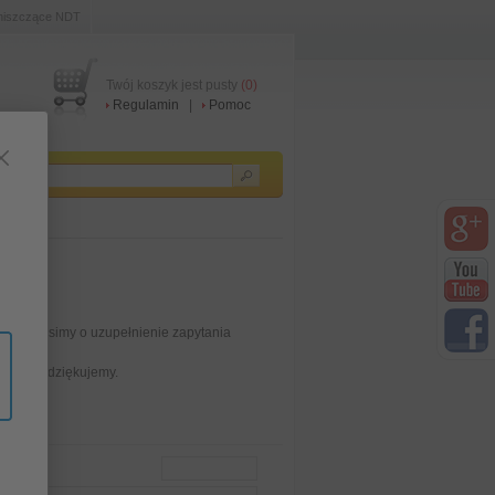
niszczące NDT
Twój koszyk jest pusty
(0)
Regulamin
|
Pomoc
staw prosimy o uzupełnienie zapytania
 czasie, dziękujemy.