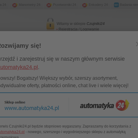
a 24
Manometry 24
Przetworniki 24
Enkodery 24
Badania nie
Witamy w sklepie
Czujniki24
Rejestracja / Logowanie
ozwijamy się!
any magazynowe
Promocje
New
Kontakt
rzejdź i zarejestruj się w naszym głównym serwisie
utomatyka24.pl
.
ytanie o produkt "IS5841":
owszy! Bogatszy! Większy wybór, szerszy asortyment,
ndywidualne oferty, płatności online, chat live i wiele więcej!
lędu na to, że na podany produkt nie posiadamy aktualnych cen oraz terminów do
wego.
jej strony postaramy się, aby odpowiedź została przygotowana w możliwie krótkim
 Czujniki24
erwis Czujniki24.pl będzie stopniowo wygaszany. Zapraszamy do korzystania z
oszę o przesłanie oferty cenowo-terminowej na czujnik "
IS5841
" w ilości:
utomatyka24.pl
- nowego, szerszego i wygodniejszego sklepu z automatyką
rzemysłową.