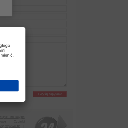
Wyślij zapytanie
zujniki indukcyjne
kowe
|
Czujniki
acją wpływu tła
|