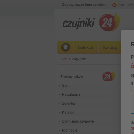
Zobacz nasze inne serwisy:
Automatyk
R
Selektor
Katalog
St
P
Start
›
Zapytanie
A
Zap
N
Zobacz także
i
Start
Ze wzg
Regulamin
oferto
Ze swo
Selektor
Zespół
Katalog
Stany magazynowe
S
Pr
A
Promocje
p