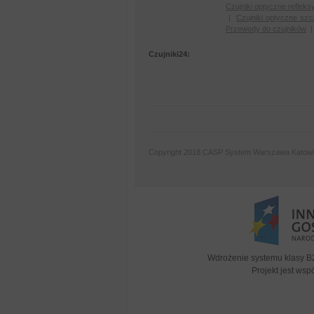
Czujniki optyczne refleks
|
Czujniki optyczne szc
Przewody do czujników
Czujniki24:
Copyright 2018 CASP System Warszawa Katow
Wdrożenie systemu klasy B
Projekt jest ws