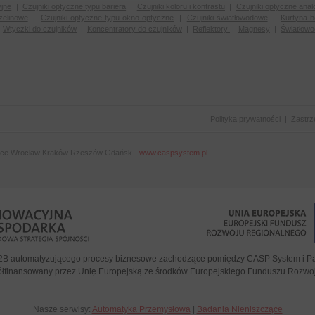
yjne
|
Czujniki optyczne typu bariera
|
Czujniki koloru i kontrastu
|
Czujniki optyczne anal
zelinowe
|
Czujniki optyczne typu okno optyczne
|
Czujniki światłowodowe
|
Kurtyna 
|
Wtyczki do czujników
|
Koncentratory do czujników
|
Reflektory
|
Magnesy
|
Światłow
Polityka prywatności
|
Zastrz
ice Wrocław Kraków Rzeszów Gdańsk -
www.caspsystem.pl
2B automatyzującego procesy biznesowe zachodzące pomiędzy CASP System i Par
półfinansowany przez Unię Europejską ze środków Europejskiego Funduszu Rozw
Nasze serwisy:
Automatyka Przemysłowa
|
Badania Nieniszczące