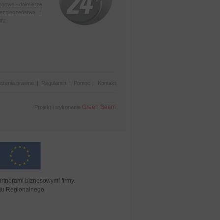
ogowe - dalmierze
bezpieczeństwa
|
ody
eżenia prawne
|
Regulamin
|
Pomoc
|
Kontakt
Green Beam
Projekt i wykonanie
tnerami biznesowymi firmy.
oju Regionalnego