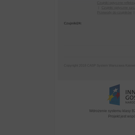
Czujniki optyczne refleks
|
Czujniki optyczne szc
Przewody do czujników
Czujniki24:
Copyright 2018 CASP System Warszawa Katow
Wdrożenie systemu klasy B
Projekt jest ws