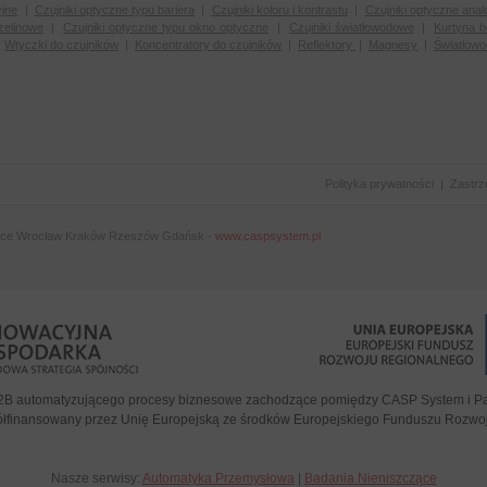
yjne
|
Czujniki optyczne typu bariera
|
Czujniki koloru i kontrastu
|
Czujniki optyczne anal
zelinowe
|
Czujniki optyczne typu okno optyczne
|
Czujniki światłowodowe
|
Kurtyna 
|
Wtyczki do czujników
|
Koncentratory do czujników
|
Reflektory
|
Magnesy
|
Światłow
Polityka prywatności
|
Zastrz
ice Wrocław Kraków Rzeszów Gdańsk -
www.caspsystem.pl
2B automatyzującego procesy biznesowe zachodzące pomiędzy CASP System i Par
półfinansowany przez Unię Europejską ze środków Europejskiego Funduszu Rozw
Nasze serwisy:
Automatyka Przemysłowa
|
Badania Nieniszczące