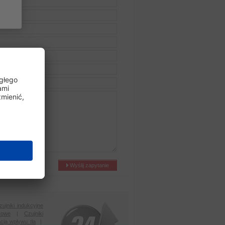
Wyślij zapytanie
zujniki indukcyjne
kowe
|
Czujniki
acją wpływu tła
|