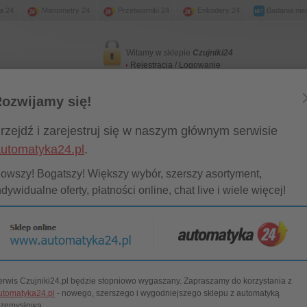
a 24
Manometry 24
Przetworniki 24
Enkodery 24
Badania nie
Witamy w sklepie
Czujniki24
Rejestracja / Logowanie
ozwijamy się!
any magazynowe
Promocje
New
Kontakt
rzejdź i zarejestruj się w naszym głównym serwisie
utomatyka24.pl
.
ytanie o produkt "SAC-4P-10,0-PUR/M12
owszy! Bogatszy! Większy wybór, szerszy asortyment,
ndywidualne oferty, płatności online, chat live i wiele więcej!
lędu na to, że na podany produkt nie posiadamy aktualnych cen oraz terminów do
wego.
jej strony postaramy się, aby odpowiedź została przygotowana w możliwie krótkim
 Czujniki24
erwis Czujniki24.pl będzie stopniowo wygaszany. Zapraszamy do korzystania z
oszę o przesłanie oferty cenowo-terminowej na czujnik "
SAC-4P-10,0-PUR/M12FR
" 
utomatyka24.pl
- nowego, szerszego i wygodniejszego sklepu z automatyką
rzemysłową.