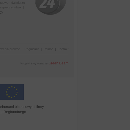
ogowe - dalmierze
bezpieczeństwa
|
ody
eżenia prawne
|
Regulamin
|
Pomoc
|
Kontakt
Green Beam
Projekt i wykonanie
tnerami biznesowymi firmy.
oju Regionalnego