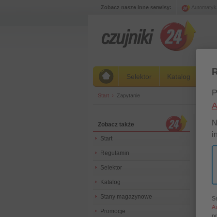
Zobacz nasze inne serwisy:
Automatyk
R
Selektor
Katalog
St
P
Start
›
Zapytanie
A
Zap
N
Zobacz także
i
Start
Ze wzg
Regulamin
oferto
Ze swo
Selektor
Zespół
Katalog
Stany magazynowe
S
Pr
A
Promocje
p