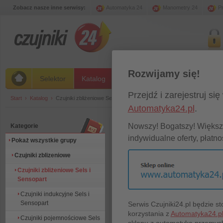
Zobacz nasze inne serwisy:
Automatyka 24
Manometry 24
Pr
Rozwijamy się!
Selektor
Katalog
Stany magazynowe
Promoc
Przejdź i zarejestruj s
Start
›
Katalog
›
Czujniki zbliżeniowe Sels i Sensopart
Automatyka24.pl
.
Nowszy! Bogatszy! Większy
Kategorie
indywidualne oferty, płatnoś
Pokaż wszystkie grupy
Czujniki zblizeniowe
Czujniki zbliżeniowe Sels i
Sensopart
Czujniki indukcyjne Sels i
Sensopart
Serwis Czujniki24.pl będzie 
Produktów w grupie:
441
Produk
korzystania z
Automatyka24.p
Czujniki indukcyjne Sels i
Czu
Czujniki pojemnościowe Sels