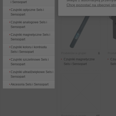
sklepu z automatyką przemys
Sensopart
Sel
i Sensopart
Chcę pozostać na obecnej str
Czujniki optyczne Sels i
Sensopart
Czujniki analogowe Sels i
Sensopart
Czujniki magnetyczne Sels i
Sensopart
Czujniki koloru i kontrastu
Sels i Sensopart
Produktów w grupie:
6
Produk
Czujniki magnetyczne
Czuj
Czujniki szczelinowe Sels i
Sels i Sensopart
Sel
Sensopart
Czujniki ultradźwiękowe Sels i
Sensopart
Akcesoria Sels i Sensopart
Produktów w grupie: