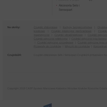
65
Akcesoria Sels i
Sensopart
Na skróty:
Czujniki zblizeniowe
|
Kurtyny bezpieczeństwa
|
Okablow
kostkowe
|
Czujniki indukcyjne pierścieniowe
|
Czujni
magnetyczne
|
Czujniki ultradźwiękowe
|
Czujniki optycz
Czujniki optyczne refleksyjne
|
Czujniki optyczne typu bariera
|
Czujniki optyczne szczelinowe
|
Czujniki optyczne typu 
Przewody do czujników
|
Wtyczki do czujników
|
Koncentrat
Czujniki24:
Czujniki zbliżeniowe Sels i Sensopart Czujniki24.pl Katowi
Copyright 2018 CASP System Warszawa Katowice Wrocław Kraków Rzeszów Gdańs