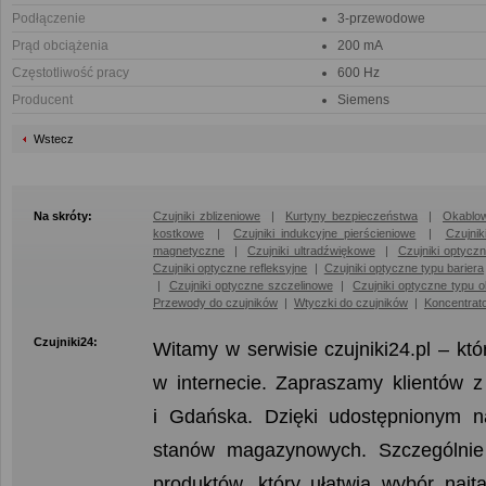
Podłączenie
3-przewodowe
Prąd obciążenia
200 mA
Częstotliwość pracy
600 Hz
Producent
Siemens
Wstecz
Na skróty:
Czujniki zblizeniowe
|
Kurtyny bezpieczeństwa
|
Okablow
kostkowe
|
Czujniki indukcyjne pierścieniowe
|
Czujni
magnetyczne
|
Czujniki ultradźwiękowe
|
Czujniki optycz
Czujniki optyczne refleksyjne
|
Czujniki optyczne typu bariera
|
Czujniki optyczne szczelinowe
|
Czujniki optyczne typu 
Przewody do czujników
|
Wtyczki do czujników
|
Koncentrat
Czujniki24:
Witamy w serwisie czujniki24.pl – kt
w internecie. Zapraszamy klientów 
i Gdańska. Dzięki udostępnionym 
stanów magazynowych. Szczególnie 
produktów, który ułatwia wybór naj