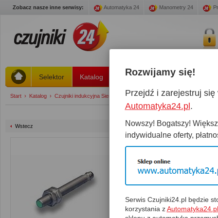
Zobacz nasze inne serwisy:
Automatyka 24
Manometry 24
Pr
Rozwijamy się!
Selektor
Katalog
Stany magazynowe
Promoc
Przejdź i zarejestruj s
Start
›
Katalog
›
Czujniki indukcyjna Siemens strefa 1 ... 2 mm
›
3RG4111-7GA33
Automatyka24.pl
.
Nowszy! Bogatszy! Większy
Wstecz
indywidualne oferty, płatnoś
3RG4111-7GA33
Czujnik:
3RG4111-7GA33
Kabel:
Wtyczka:
Serwis Czujniki24.pl będzie 
Magazyn:
0 Szt.
Spra
korzystania z
Automatyka24.p