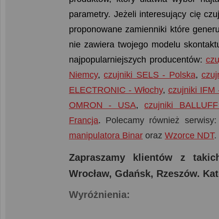
parametry. Jeżeli interesujący cię cz
proponowane zamienniki które generuj
nie zawiera twojego modelu skontaktu
najpopularniejszych producentów:
czu
Niemcy
,
czujniki SELS - Polska
,
czu
ELECTRONIC - Włochy
,
czujniki IFM
OMRON - USA
,
czujniki BALLUF
Francja
.
Polecamy również serwisy
manipulatora Binar
oraz
Wzorce NDT
.
Zapraszamy klientów z taki
Wrocław, Gdańsk, Rzeszów. Kat
Wyróżnienia: