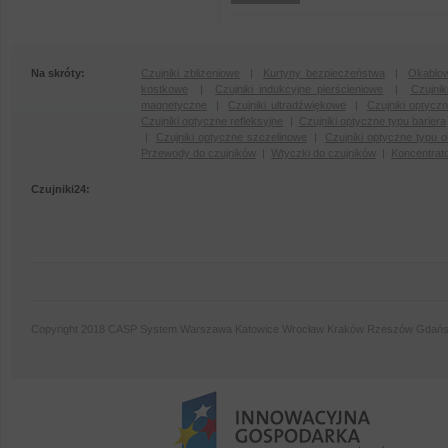
Na skróty:
Czujniki zblizeniowe
|
Kurtyny bezpieczeństwa
|
Okablow
kostkowe
|
Czujniki indukcyjne pierścieniowe
|
Czujni
magnetyczne
|
Czujniki ultradźwiękowe
|
Czujniki optycz
Czujniki optyczne refleksyjne
|
Czujniki optyczne typu bariera
|
Czujniki optyczne szczelinowe
|
Czujniki optyczne typu 
Przewody do czujników
|
Wtyczki do czujników
|
Koncentrat
Czujniki24:
Copyright 2018 CASP System Warszawa Katowice Wrocław Kraków Rzeszów Gdańs