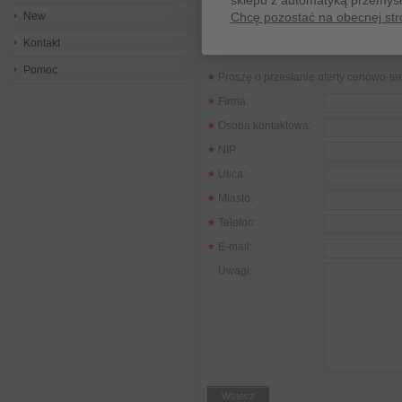
sklepu z automatyką przemys
New
Chcę pozostać na obecnej str
Zespół Czujniki24
Kontakt
Pomoc
Proszę o przesłanie oferty cenowo-te
Firma:
Osoba kontaktowa:
NIP:
Ulica:
Miasto:
Telefon:
E-mail:
Uwagi:
Wstecz