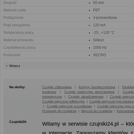
Długość
50 mm
Materiał czoła
PBT
Podłączenie
3-przewodowe
Prąd obciążenia
120 mA
Temperatura pracy
-25...+120 °C
Materiał przewodu
Silikon
Częstotliwość pracy
1000 Hz
Producent
XECRO
Wstecz
Na skróty:
Czujniki zblizeniowe
|
Kurtyny bezpieczeństwa
|
Okablow
kostkowe
|
Czujniki indukcyjne pierścieniowe
|
Czujni
magnetyczne
|
Czujniki ultradźwiękowe
|
Czujniki optycz
Czujniki optyczne refleksyjne
|
Czujniki optyczne typu bariera
|
Czujniki optyczne szczelinowe
|
Czujniki optyczne typu 
Przewody do czujników
|
Wtyczki do czujników
|
Koncentrat
Czujniki24:
Witamy w serwisie czujniki24.pl – kt
w internecie. Zapraszamy klientów 