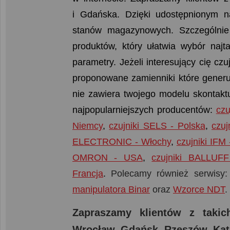
i Gdańska. Dzięki udostępnionym 
stanów magazynowych. Szczególnie 
produktów, który ułatwia wybór naj
parametry. Jeżeli interesujący cię cz
proponowane zamienniki które generuj
nie zawiera twojego modelu skontaktu
najpopularniejszych producentów:
czu
Niemcy
,
czujniki SELS - Polska
,
czu
ELECTRONIC - Włochy
,
czujniki IFM
OMRON - USA
,
czujniki BALLUF
Francja
.
Polecamy również serwisy
manipulatora Binar
oraz
Wzorce NDT
.
Zapraszamy klientów z taki
Wrocław, Gdańsk, Rzeszów. Kat