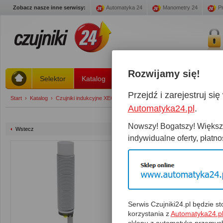
Zobacz nasze inne serwisy:
Automatyka 24
Manometry 24
Pr
Rozwijamy się!
Selektor
Katalog
Stany magazynowe
Promoc
Przejdź i zarejestruj s
Start
›
Katalog
›
Czujniki indukcyjne XECRO strefa 2 ... 4 mm
›
IHT12-N4APC50-A2
Automatyka24.pl
.
Nowszy! Bogatszy! Większy
Wstecz
indywidualne oferty, płatnoś
IHT12-N4APC50-A2S
Czujnik:
IHT12-N4APC50-A
Suma:
Magazyn:
0 Szt.
Spra
Serwis Czujniki24.pl będzie 
korzystania z
Automatyka24.p