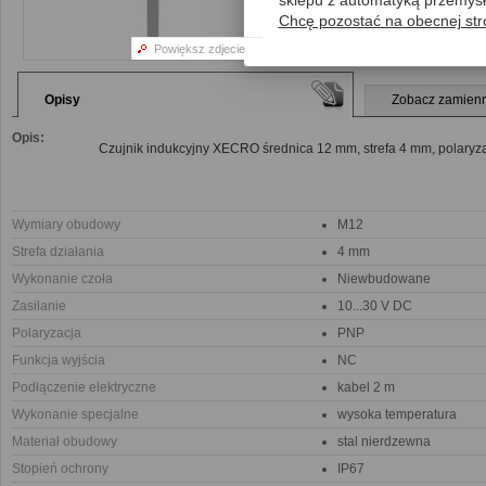
sklepu z automatyką przemys
Chcę pozostać na obecnej str
Powiększ zdjecie
Opisy
Zobacz zamienn
Opis:
Czujnik indukcyjny XECRO średnica 12 mm, strefa 4 mm, polaryza
Wymiary obudowy
M12
Strefa działania
4 mm
Wykonanie czoła
Niewbudowane
Zasilanie
10...30 V DC
Polaryzacja
PNP
Funkcja wyjścia
NC
Podłączenie elektryczne
kabel 2 m
Wykonanie specjalne
wysoka temperatura
Materiał obudowy
stal nierdzewna
Stopień ochrony
IP67