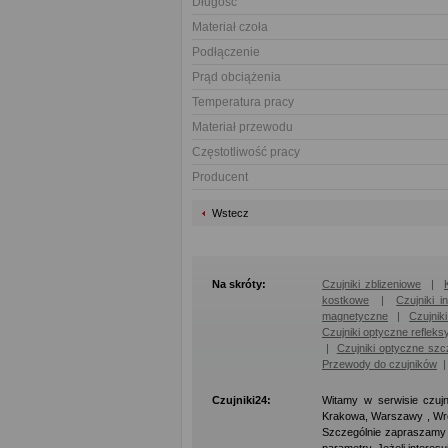
Długość
Materiał czoła
Podłączenie
Prąd obciążenia
Temperatura pracy
Materiał przewodu
Częstotliwość pracy
Producent
Wstecz
Na skróty:
Czujniki zblizeniowe
|
kostkowe
|
Czujniki i
magnetyczne
|
Czujnik
Czujniki optyczne refleks
|
Czujniki optyczne szc
Przewody do czujników
Czujniki24:
Witamy w serwisie czujn
Krakowa, Warszawy , Wro
Szczególnie zapraszamy d