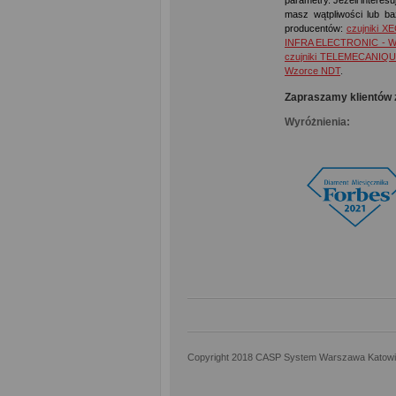
parametry. Jeżeli interes
masz wątpliwości lub ba
producentów:
czujniki X
INFRA ELECTRONIC - W
czujniki TELEMECANIQU
Wzorce NDT
.
Zapraszamy klientów 
Wyróżnienia:
Copyright 2018 CASP System Warszawa Katow