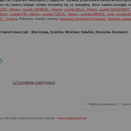
ujący cię czujnik jest niedostępny z magazynu - sprawdź proponowane zamienniki które gener
za nie zawiera twojego modelu skontaktuj się ze specjalistą. Baza zawiera przegląd na
ECRO - Niemcy
,
czujniki SIEMENS - Niemcy
,
czujniki SELS - Polska
,
czujniki SENSOPART 
łochy
,
czujniki IFM - Niemcy
,
czujniki TURCK - Niemcy
,
czujniki OMRON - USA
,
czujniki 
E – Francja
.
Polecamy również serwisy:
Aparatura Kontrolno-Pomiarowa
,
Ramiona manipu
z takich miast jak : Warszawa, Kraków, Wrocław, Gdańsk, Rzeszów. Katowice.
Polityka prywatności
|
Zastrz
ice Wrocław Kraków Rzeszów Gdańsk -
www.caspsystem.pl