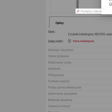
C
Powiększ zdjecie
Opisy
Opis:
Czujnik indukcyjny XECRO, wymi
Załączniki:
Karta katalogowa
Wymiary obudowy
Strefa działania
Wykonanie czoła
Zasilanie
Polaryzacja
Funkcja wyjścia
Podłączenie elektryczne
Wykonanie specjalne
Materiał obudowy
Stopień ochrony