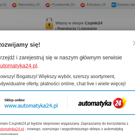
a 24
Manometry 24
Przetworniki 24
Enkodery 24
Badania nie
Witamy w sklepie
Czujniki24
Rejestracja / Logowanie
ozwijamy się!
any magazynowe
Promocje
New
Kontakt
rzejdź i zarejestruj się w naszym głównym serwisie
fa 1 ... 2 mm
›
IPS88-S2NO40-A2P
utomatyka24.pl
.
owszy! Bogatszy! Większy wybór, szerszy asortyment,
ndywidualne oferty, płatności online, chat live i wiele więcej!
IPS88-S2NO40-A2P
zujnik:
IPS88-S2NO40-A2P
Suma:
Magazyn:
0 Szt.
Sprawdź dostępne zamienniki
erwis Czujniki24.pl będzie stopniowo wygaszany. Zapraszamy do korzystania z
utomatyka24.pl
- nowego, szerszego i wygodniejszego sklepu z automatyką
rzemysłową.