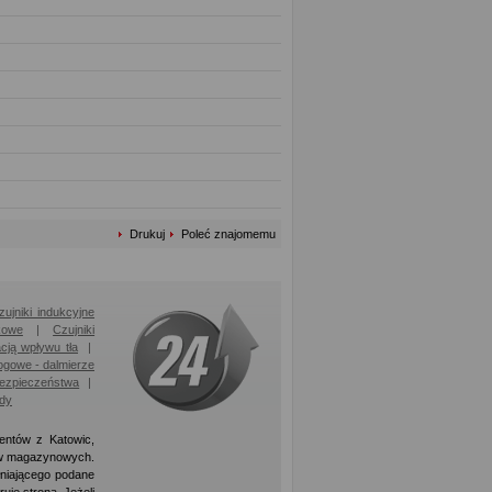
Drukuj
Poleć znajomemu
zujniki indukcyjne
kowe
|
Czujniki
acją wpływu tła
|
ogowe - dalmierze
bezpieczeństwa
|
ody
ientów z Katowic,
ów magazynowych.
łniającego podane