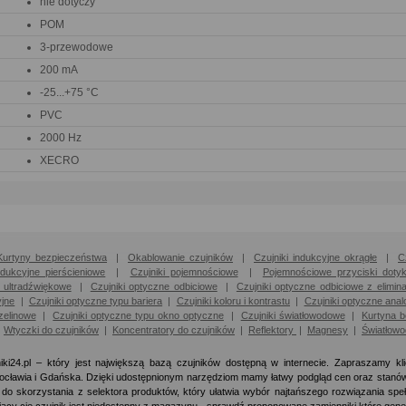
nie dotyczy
POM
3-przewodowe
200 mA
-25...+75 °C
PVC
2000 Hz
XECRO
Kurtyny bezpieczeństwa
|
Okablowanie czujników
|
Czujniki indukcyjne okrągłe
|
C
ndukcyjne pierścieniowe
|
Czujniki pojemnościowe
|
Pojemnościowe przyciski doty
i ultradźwiękowe
|
Czujniki optyczne odbiciowe
|
Czujniki optyczne odbiciowe z elimin
yjne
|
Czujniki optyczne typu bariera
|
Czujniki koloru i kontrastu
|
Czujniki optyczne anal
zelinowe
|
Czujniki optyczne typu okno optyczne
|
Czujniki światłowodowe
|
Kurtyna 
|
Wtyczki do czujników
|
Koncentratory do czujników
|
Reflektory
|
Magnesy
|
Światłow
iki24.pl – który jest największą bazą czujników dostępną w internecie. Zapraszamy kl
cławia i Gdańska. Dzięki udostępnionym narzędziom mamy łatwy podgląd cen oraz stan
o skorzystania z selektora produktów, który ułatwia wybór najtańszego rozwiązania spe