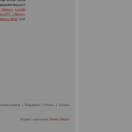
uje strona. Jeżeli
jpopularniejszych
- Niemcy
,
czujniki
BALLUFF - Niemcy
,
latora Binar
oraz
eżenia prawne
|
Regulamin
|
Pomoc
|
Kontakt
Green Beam
Projekt i wykonanie