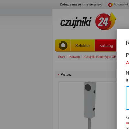
Zobacz nasze inne serwisy:
Automatyk
R
Selektor
Katalog
St
P
Start
›
Katalog
›
Czujniki indukcyjne XECRO stre
A
N
Wstecz
i
C
S
A
p