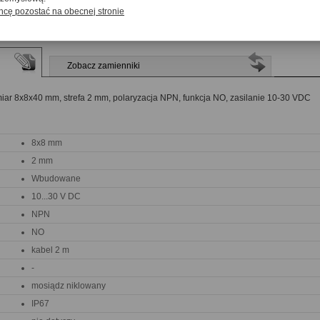
hcę pozostać na obecnej stronie
Zobacz zamienniki
ar 8x8x40 mm, strefa 2 mm, polaryzacja NPN, funkcja NO, zasilanie 10-30 VDC
8x8 mm
2 mm
Wbudowane
10...30 V DC
NPN
NO
kabel 2 m
-
mosiądz niklowany
IP67