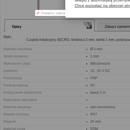
sklepu z automatyką przemys
Chcę pozostać na obecnej str
Powiększ zdjecie
Opisy
Zobacz zamienn
Opis:
Czujnik indukcyjny XECRO, średnica 3 mm, strefa 1 mm, polaryza
Wymiary obudowy
‎Ø 3 mm
Strefa działania
1 mm
Wykonanie czoła
Wbudowane
Zasilanie
10...30 V DC
Polaryzacja
PNP
Funkcja wyjścia
NC
Podłączenie elektryczne
kabel 2 m
Wykonanie specjalne
-
Materiał obudowy
stal nierdzewna
Stopień ochrony
IP67
Długość
25 mm
Materiał czoła
POM