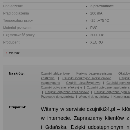
Podłączenie
3-przewodowe
Prąd obciążenia
200 mA
Temperatura pracy
-25...+75 °C
Materiał przewodu
PVC
Częstotliwość pracy
2000 Hz
Producent
XECRO
Wstecz
Na skróty:
Czujniki zblizeniowe
|
Kurtyny bezpieczeństwa
|
Okablow
kostkowe
|
Czujniki indukcyjne pierścieniowe
|
Czujni
magnetyczne
|
Czujniki ultradźwiękowe
|
Czujniki optycz
Czujniki optyczne refleksyjne
|
Czujniki optyczne typu bariera
|
Czujniki optyczne szczelinowe
|
Czujniki optyczne typu 
Przewody do czujników
|
Wtyczki do czujników
|
Koncentrat
Czujniki24:
Witamy w serwisie czujniki24.pl – kt
w internecie. Zapraszamy klientów 
i Gdańska. Dzięki udostępnionym 