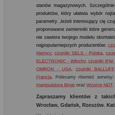
stanów magazynowych. Szczególnie 
produktów, który ułatwia wybór naj
parametry. Jeżeli interesujący cię cz
proponowane zamienniki które generuj
nie zawiera twojego modelu skontaktu
najpopularniejszych producentów:
czu
Niemcy
,
czujniki SELS - Polska
,
czu
ELECTRONIC - Włochy
,
czujniki IFM
OMRON - USA
,
czujniki BALLUF
Francja
.
Polecamy również serwisy
manipulatora Binar
oraz
Wzorce NDT
.
Zapraszamy klientów z taki
Wrocław, Gdańsk, Rzeszów. Kat