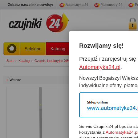
Zobacz nasze inne serwisy:
Automatyka 24
Manometry 24
Pr
Rozwijamy się!
Selektor
Katalog
Stany magazynowe
Promoc
Przejdź i zarejestruj s
Start
›
Katalog
›
Czujniki indukcyjne XECRO strefa 0 ... 1 mm
›
IPSD3-S1PC26-A2U
Automatyka24.pl
.
Nowszy! Bogatszy! Większy
Wstecz
indywidualne oferty, płatnoś
IPSD3-S1PC26-A2U
Czujnik:
IPSD3-S1PC26-A2
Suma:
Magazyn:
0 Szt.
Spra
Serwis Czujniki24.pl będzie 
korzystania z
Automatyka24.p