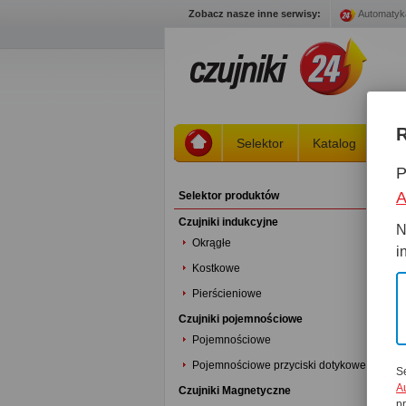
Zobacz nasze inne serwisy:
Automatyk
R
Selektor
Katalog
St
P
A
Selektor produktów
Czujniki indukcyjne
N
Okrągłe
i
Kostkowe
Pierścieniowe
Czujniki pojemnościowe
Pojemnościowe
Pojemnościowe przyciski dotykowe
S
A
Czujniki Magnetyczne
p