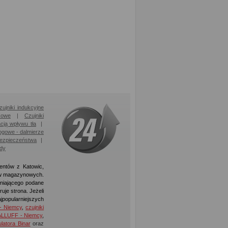
zujniki indukcyjne
kowe
|
Czujniki
acją wpływu tła
|
ogowe - dalmierze
bezpieczeństwa
|
ody
ientów z Katowic,
ów magazynowych.
łniającego podane
uje strona. Jeżeli
jpopularniejszych
- Niemcy
,
czujniki
BALLUFF - Niemcy
,
latora Binar
oraz