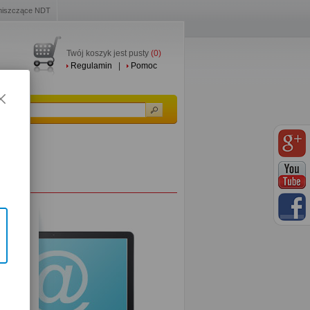
niszczące NDT
Twój koszyk jest pusty
(0)
Regulamin
|
Pomoc