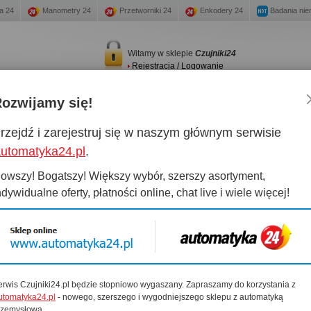
a 24
Manometry 24
Przetworniki 24
Enkodery 24
Badania nie
Witamy w sklepie
Czujniki24
Rejestracja / Logowanie
ozwijamy się!
any magazynowe
Promocje
New
Kontakt
rzejdź i zarejestruj się w naszym głównym serwisie
utomatyka24.pl
.
owszy! Bogatszy! Większy wybór, szerszy asortyment,
Przeglądaj katalog
Kontakt
ndywidualne oferty, płatności online, chat live i wiele więcej!
XECRO (1627)
Casp System Sp. z o.o.
43-603 Jaworzno
Siemens (1293)
ul. Puszkina 2
Sels i Sensopart (1049)
tel. +48 32 614-09-17
Infra Electronic (808)
sklep@czujniki24.pl
erwis Czujniki24.pl będzie stopniowo wygaszany. Zapraszamy do korzystania z
IFM (752)
utomatyka24.pl
- nowego, szerszego i wygodniejszego sklepu z automatyką
Turck (871)
rzemysłową.