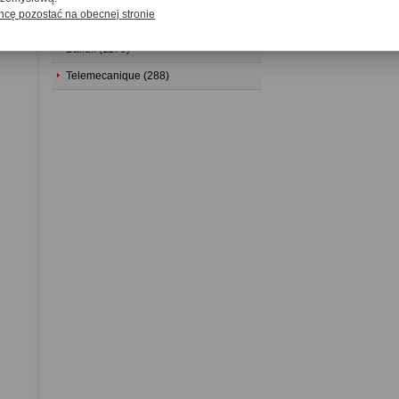
hcę pozostać na obecnej stronie
Omron (897)
Balluff (1175)
Telemecanique (288)