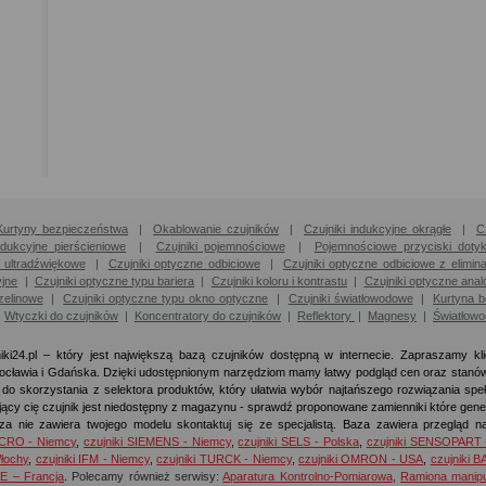
Kurtyny bezpieczeństwa
|
Okablowanie czujników
|
Czujniki indukcyjne okrągłe
|
C
ndukcyjne pierścieniowe
|
Czujniki pojemnościowe
|
Pojemnościowe przyciski doty
i ultradźwiękowe
|
Czujniki optyczne odbiciowe
|
Czujniki optyczne odbiciowe z elimin
yjne
|
Czujniki optyczne typu bariera
|
Czujniki koloru i kontrastu
|
Czujniki optyczne anal
zelinowe
|
Czujniki optyczne typu okno optyczne
|
Czujniki światłowodowe
|
Kurtyna 
|
Wtyczki do czujników
|
Koncentratory do czujników
|
Reflektory
|
Magnesy
|
Światłow
iki24.pl – który jest największą bazą czujników dostępną w internecie. Zapraszamy kl
cławia i Gdańska. Dzięki udostępnionym narzędziom mamy łatwy podgląd cen oraz stan
o skorzystania z selektora produktów, który ułatwia wybór najtańszego rozwiązania spe
ujący cię czujnik jest niedostępny z magazynu - sprawdź proponowane zamienniki które gener
za nie zawiera twojego modelu skontaktuj się ze specjalistą. Baza zawiera przegląd na
ECRO - Niemcy
,
czujniki SIEMENS - Niemcy
,
czujniki SELS - Polska
,
czujniki SENSOPART 
łochy
,
czujniki IFM - Niemcy
,
czujniki TURCK - Niemcy
,
czujniki OMRON - USA
,
czujniki 
E – Francja
.
Polecamy również serwisy:
Aparatura Kontrolno-Pomiarowa
,
Ramiona manipu