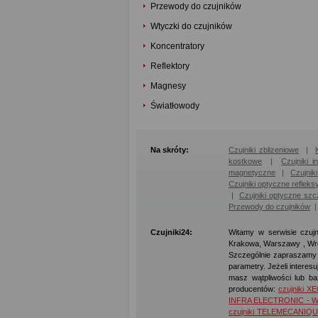
Przewody do czujników
Wtyczki do czujników
Koncentratory
Reflektory
Magnesy
Światłowody
Na skróty:
Czujniki zblizeniowe
|
kostkowe
|
Czujniki i
magnetyczne
|
Czujnik
Czujniki optyczne refleks
|
Czujniki optyczne szc
Przewody do czujników
Czujniki24:
Witamy w serwisie czujn
Krakowa, Warszawy , Wro
Szczególnie zapraszamy d
parametry. Jeżeli interes
masz wątpliwości lub ba
producentów:
czujniki X
INFRA ELECTRONIC - W
czujniki TELEMECANIQU